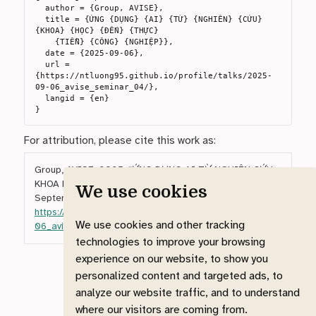
  author = {Group, AVISE},

  title = {ỨNG {DỤNG} {AI} {TỪ} {NGHIÊN} {CỨU} 
{KHOA} {HỌC} {ĐẾN} {THỰC}

    {TIỄN} {CÔNG} {NGHIỆP}},

  date = {2025-09-06},

  url = 
{https://ntluong95.github.io/profile/talks/2025-
09-06_avise_seminar_04/},

  langid = {en}

For attribution, please cite this work as:
Group, AVISE. 2025.
“ỨNG DỤNG AI TỪ NGHIÊN CỨU
KHOA HỌC ĐẾN THỰC TIỄN CÔNG NGHIỆP.”
We use cookies
September 6.
https://ntluong95.github.io/profile/talks/2025-09-
We use cookies and other tracking
06_avise_seminar_04/
.
technologies to improve your browsing
experience on our website, to show you
personalized content and targeted ads, to
analyze our website traffic, and to understand
where our visitors are coming from.