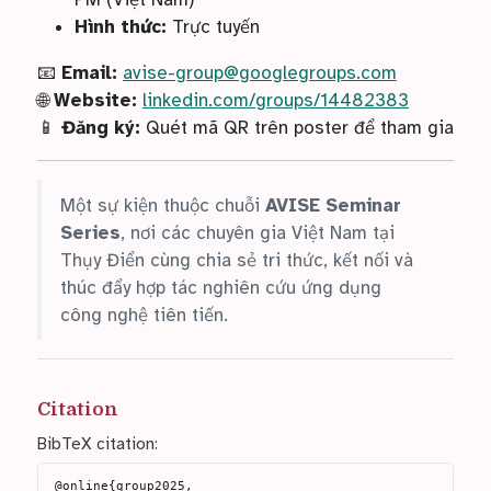
Hình thức:
Trực tuyến
📧
Email:
avise-group@googlegroups.com
🌐
Website:
linkedin.com/groups/14482383
📱
Đăng ký:
Quét mã QR trên poster để tham gia
Một sự kiện thuộc chuỗi
AVISE Seminar
Series
, nơi các chuyên gia Việt Nam tại
Thụy Điển cùng chia sẻ tri thức, kết nối và
thúc đẩy hợp tác nghiên cứu ứng dụng
công nghệ tiên tiến.
Citation
BibTeX citation:
@online{group2025,
